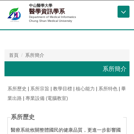
跳
中山醫學大學
醫學資訊學系
到
Department of Medical Informatics
主
Chung Shan Medical University
要
內
容
區
首頁
系所簡介
系所簡介
系所歷史
|
系所宗旨
|
教學目標
|
核心能力
|
系所特色
|
畢
業出路
|
專業設備 (電腦教室)
系所歷史
醫療系統攸關整體國民的健康品質，更進一步影響國